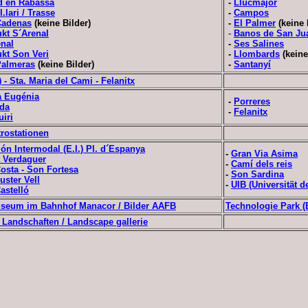
d´en Rabassa
-
Llucmajor
l.lari / Trasse
-
Campos
Cadenas
(keine Bilder)
-
El Palmer
(keine 
kt S´Arenal
-
Banos de San Ju
enal
-
Ses Salines
kt Son Veri
-
Llombards
(keine
Palmeras
(keine Bilder)
-
Santanyí
 - Sta. Maria del Cami - Felanitx
a Eugénia
-
Porreres
ida
-
Felanitx
iri
trostationen
ión Intermodal (E.I.) Pl. d´Espanya
-
Gran Via Asima
t Verdaguer
-
Camí dels reis
osta - Son Fortesa
-
Son Sardina
uster Vell
-
UIB (Universität d
astelló
seum im Bahnhof Manacor / Bilder AAFB
Technologie Park 
 Landschaften / Landscape gallerie