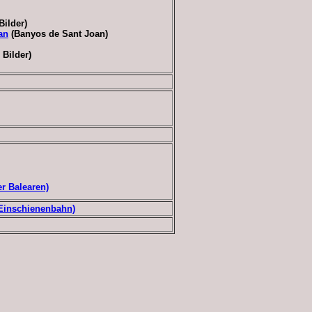
Bilder)
an
(Banyos de Sant Joan)
 Bilder)
er Balearen)
(Einschienenbahn)