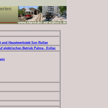
 und Hauptwerkstatt Son Rullan
f elektrischen Betrieb Palma - Enllac
Cami