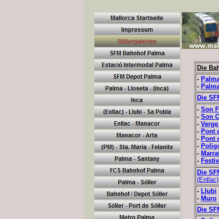
Die Ba
-
Palma
-
Palma
Die SFM
-
Son F
-
Son C
-
Verge
-
Pont 
-
Pont 
-
Polig
-
Marra
-
Festiv
Die SF
(Enllac)
-
Llubi
-
Muro
Die SF