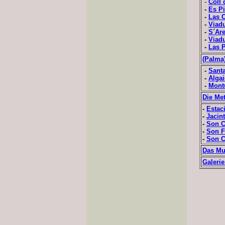
-
Coll 
-
Es Pi
-
Las 
-
Viadu
-
S´Ar
-
Viadu
-
Las 
(Palma)
-
Sant
-
Alga
-
Montu
Die Me
-
Estac
-
Jacin
-
Son C
-
Son F
-
Son C
Das Mu
Galerie