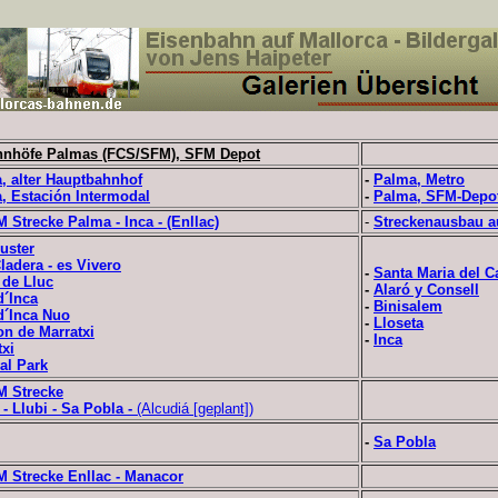
hnhöfe Palmas (FCS/SFM), SFM Depot
, alter Hauptbahnhof
-
Palma, Metro
, Estación Intermodal
-
Palma, SFM-Depot
 Strecke Palma - Inca - (Enllac)
-
Streckenausbau au
uster
ladera - es Vivero
-
Santa Maria del 
 de Lluc
-
Alaró y Consell
d´Inca
-
Binisalem
d´Inca Nuo
-
Lloseta
on de Marratxi
-
Inca
txi
al Park
M Strecke
-
Llubi - Sa Pobla
-
(Alcudiá [geplant])
-
Sa Pobla
M Strecke Enllac - Manacor