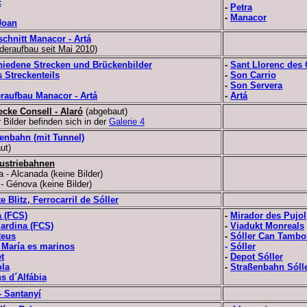
c
-
Petra
-
Manacor
Joan
chnitt Manacor - Artá
deraufbau seit Mai 2010)
hiedene Strecken und Brückenbilder
-
Sant Llorenc des 
s Streckenteils
-
Son Carrio
-
Son Servera
raufbau Manacor - Artá
-
Artá
ecke Consell - Alaró
(abgebaut)
r Bilder befinden sich in der
Galerie 4
fenbahn (mit Tunnel)
ut)
dustriebahnen
a - Alcanada (keine Bilder)
 - Génova (keine Bilder)
e Blitz, Ferrocarril de Sóller
 (FCS)
-
Mirador des Pujol
ardina (FCS)
-
Viadukt Monreals
Reus
-
Sóller Can Tambo
 María es marinos
-
Sóller
t
-
Depot Sóller
la
-
Straßenbahn Sóll
ns d´Alfábia
- Santanyí