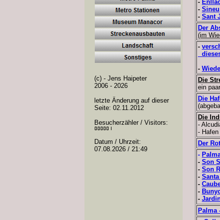
-
Enlla
-
Sineu
-
Sant 
Der Abs
(im Wie
-
versc
diese
-
Wiede
(c) - Jens Haipeter
Die Str
2006 -
2026
ein paa
Die Ha
letzte Änderung auf dieser
(abgeba
Seite: 02.11.2012
Die In
Besucherzähler / Visitors:
- Alcudi
- Hafen
Datum / Uhrzeit:
Der Rot
07.08.2026 / 21:49
-
Palma
-
Son S
-
Son 
-
Santa
-
Caube
-
Bunyo
-
Jardi
Palma 